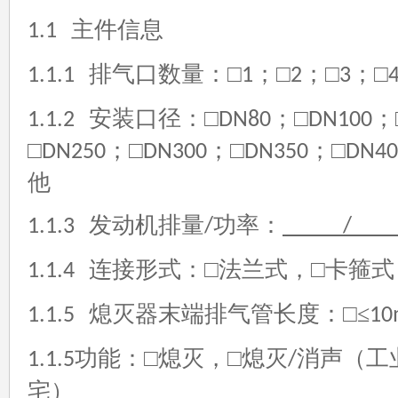
主件信息
1.1
排气口数量：□
；□
；□
；□
1.1.1
1
2
3
安装口径：□
；□
；
1.1.2
DN80
DN100
□
；□
；□
；□
DN250
DN300
DN350
DN40
他
发动机排量
功率：
1.1.3
/
连接形式：□法兰式，□卡箍式
1.1.4
熄灭器末端排气管长度：□≤
1.1.5
10
功能：□熄灭，□熄灭
消声（工
1.1.5
/
宅）