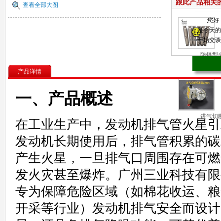
跟此产品相关
查看全部大图
您好
是今天的
开始交谈
防爆型
熄灭
产品详情
一、产品概述
进气切
在工业生产中，发动机排气管火星引
兼容am
发动机长期使用后，排气管积累的碳
产生火星，一旦排气口周围存在可燃
发火灾甚至爆炸。广州三业科技有限
专为保障危险区域（如棉花收运、粮
开采等行业）发动机排气安全而设计