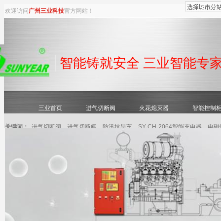
欢迎访问
广州
三业科技
官方网站！
智能铸就安全 三业智能专
三业首页
进气切断阀
火花熄灭器
智能控制
关键词：
进气切断阀
进气切断阀
防汛抗旱车
SY-CH-2064智能充电器
电磁
联系三业