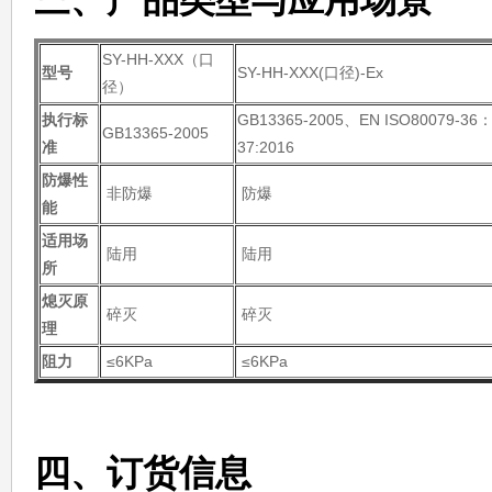
三、
产品类型与应用场景
SY-HH-XXX（口
型号
SY-HH-XXX(口径)-Ex
径）
执行标
GB13365-2005、EN ISO80079-36：
GB13365-2005
准
37:2016
防爆性
非防爆
防爆
能
适用场
陆用
陆用
所
熄灭原
碎灭
碎灭
理
阻力
≤6KPa
≤6KPa
四、订货信息