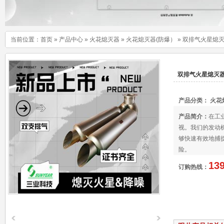
当前位置：
首页
»
产品中心
»
火花熄灭器
»
火花熄灭器(防爆）
»
双排气火星熄
双排气火星熄灭
产品分类：
火花
产品简介：
在工
视。我们的发动
够快速有效地捕
险。
13
订购热线：